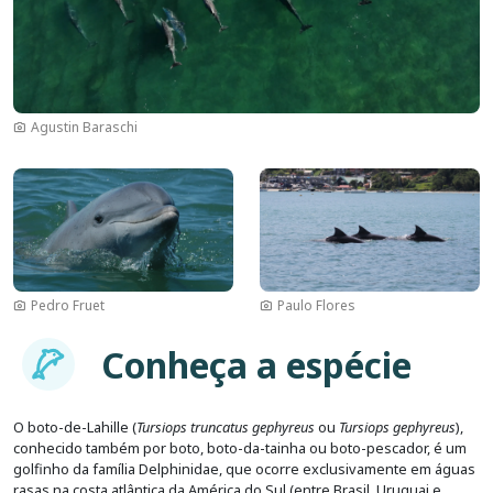
Agustin Baraschi
Imagem
Imagem
Pedro Fruet
Paulo Flores
Imagem
Conheça a espécie
O boto-de-Lahille (
Tursiops truncatus gephyreus
ou
Tursiops gephyreus
),
conhecido também por boto, boto-da-tainha ou boto-pescador, é um
golfinho da família Delphinidae, que ocorre exclusivamente em águas
rasas na costa atlântica da América do Sul (entre Brasil, Uruguai e