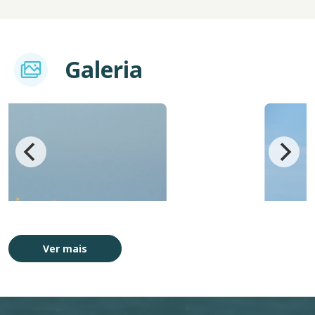
Imagem
Galeria
Imagem
Ver mais
Patos
Projeto B