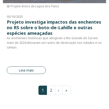
Projeto Botos da Lagoa dos Patos
03/10/2025
Projeto investiga impactos das enchentes
no RS sobre o boto-de-Lahille e outras
espécies ameaçadas
As enchentes históricas que atingiram o Rio Grande do Sul em
maio de 2024 deixaram um rastro de destruição nas cidades e no
campo.
Leia mais
Paginação
Página
Página
Próxima página
Última página
1
2
›
»