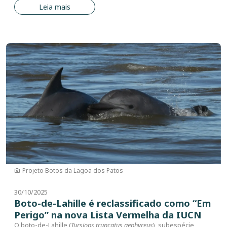
Leia mais
Imagem
Projeto Botos da Lagoa dos Patos
30/10/2025
Boto-de-Lahille é reclassificado como “Em
Perigo” na nova Lista Vermelha da IUCN
O boto-de-Lahille (
Tursiops truncatus gephyreus
), subespécie