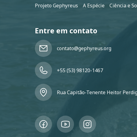
Rodapé
Projeto Gephyreus
A Espécie
Ciência e S
Entre em contato
contato@gephyreus.org
+55 (53) 98120-1467
Rua Capitão-Tenente Heitor Perdigã