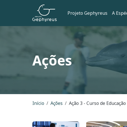
Pular para o conteúdo principal
Navegação 
Projeto Gephyreus
A Espé
Ações
Trilha de naveg
Início
Ações
Ação 3 - Curso de Educaçã
Imagem
Imagem