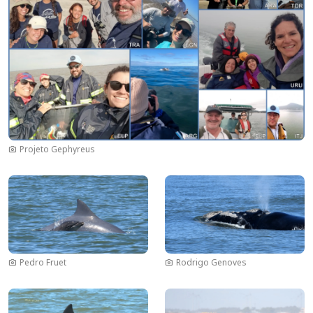
Projeto Gephyreus
Imagem
Imagem
Pedro Fruet
Rodrigo Genoves
Imagem
Imagem