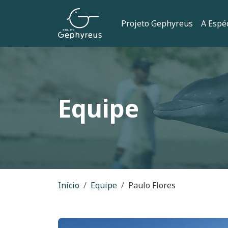
Pular para o conteúdo principal
Navegação 
Projeto Gephyreus
A Espé
Equipe
Trilha de naveg
Início
Equipe
Paulo Flores
Imagem