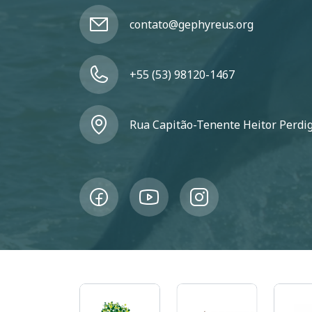
contato@gephyreus.org
+55 (53) 98120-1467
Rua Capitão-Tenente Heitor Perdigã
magem
Imagem
Imagem
Imag