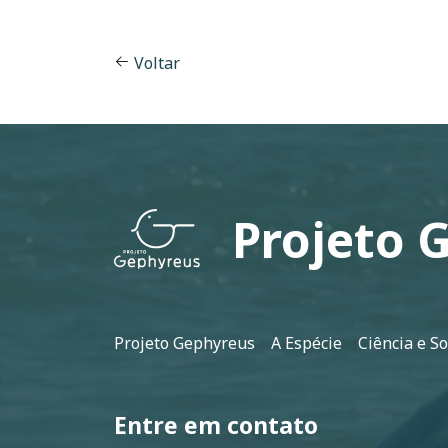
Voltar
Projeto 
Rodapé
Projeto Gephyreus
A Espécie
Ciência e S
Entre em contato