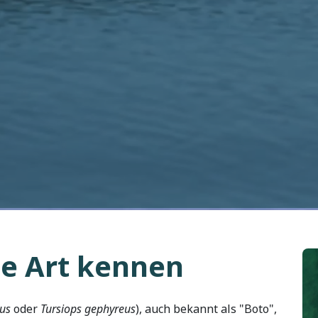
ie Art kennen
Bil
eus
oder
Tursiops gephyreus
), auch bekannt als "Boto",