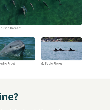
Agustin Baraschi
d
Bild
Pedro Fruet
Paulo Flores
ine?