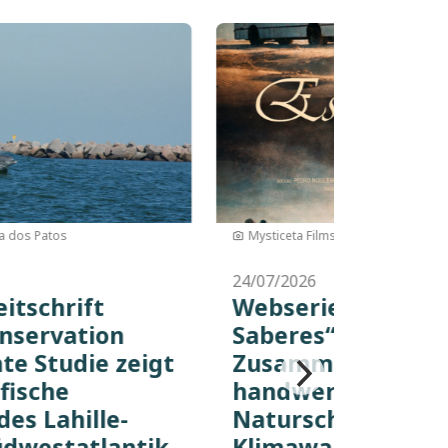
Bild
Elisa Ilha
24/07/2026
Lahille-Delfin im Fokus des
s
Wissenschaftsausschusses
der Internationalen
i,
Walfangkommission
Vom 27. April bis zum 8. Mai 2026 fand in
Bled, Slowenien, die 70. Tagung des