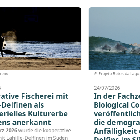
Bild
s
Mysticeta Films
24/07/2026
rift
Webserie „Estuário dos
ation
Saberes“ beleuchtet da
udie zeigt
Zusammenspiel von
e
handwerklicher Fischere
hille-
Naturschutz und
tatlantik
Klimawandel