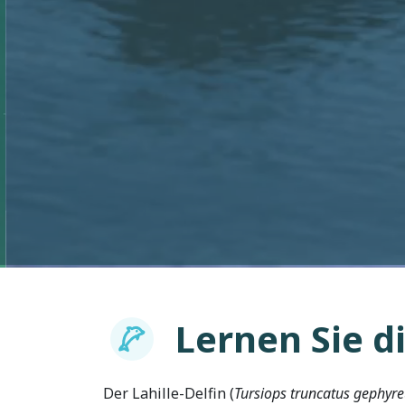
Lernen Sie d
Imagem
Der Lahille-Delfin (
Tursiops truncatus gephyr