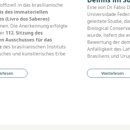
ge von der
Kaosa hat die Webserie
„Estuário do
ta Catarina
Saberes“
veröffentlicht – eine dreitei
achzeitschrift
audiovisuelle Produktion, die versch
ffentlicht
Perspektiven auf das Patos-
onale
Lagunenästuar und die
hen
Herausforderungen der Gemeinschaf
fins im Süden
zeigt, die von seinen natürlichen
Ressourcen leben.
Weiterlesen