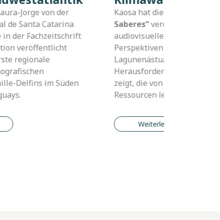
Wissenschaftsausschusses der
s
Internationalen Walfangkommission (IWC)
lige
statt.
iedene
ten
Weiterlesen