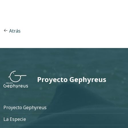
Atrás
Proyecto Gephyreus
Pie de página
Proyecto Gephyreus
La Especie