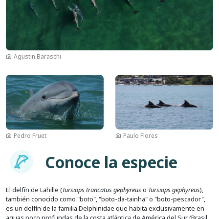
Agustin Baraschi
Imagen
Imagen
Pedro Fruet
Paulo Flores
Imagem
Conoce la especie
El delfín de Lahille (
Tursiops truncatus gephyreus
o
Tursiops gephyreus
),
también conocido como "boto", "boto-da-tainha" o "boto-pescador",
es un delfín de la familia Delphinidae que habita exclusivamente en
aguas poco profundas de la costa atlántica de América del Sur (Brasil,