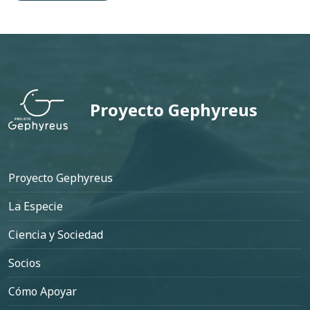
os
Projeto Boto
Proyecto Gephyreus
Pie de página
Proyecto Gephyreus
La Especie
Ciencia y Sociedad
Socios
Cómo Apoyar