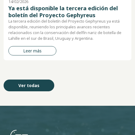
26
14/04/20
á disponible la tercera edición del
Ya es
ín del Proyecto Gephyreus
bolet
ra edición del boletín del Proyecto Gephyreus ya está
La edici
le, reuniendo los principales avances recientes
por la CB
ados con la conservación del delfín nariz de botella de
años del
n el sur de Brasil, Uruguay y Argentina.
Leer más
Ver todas