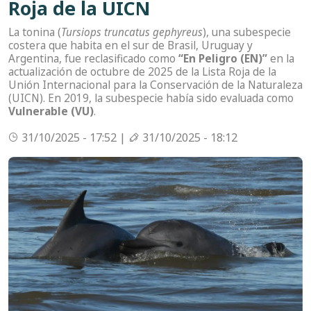
Roja de la UICN
La tonina (
Tursiops truncatus gephyreus
), una subespecie
costera que habita en el sur de Brasil, Uruguay y
Argentina, fue reclasificado como
“En Peligro (EN)”
en la
actualización de octubre de 2025 de la Lista Roja de la
Unión Internacional para la Conservación de la Naturaleza
(UICN). En 2019, la subespecie había sido evaluada como
Vulnerable (VU)
.
31/10/2025 - 17:52 |
31/10/2025 - 18:12
Imagen