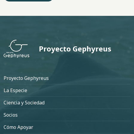
Proyecto Gephyreus
Pie de página
Proyecto Gephyreus
La Especie
Ciencia y Sociedad
Socios
Cómo Apoyar