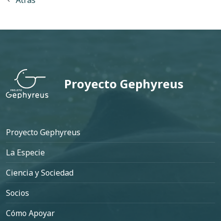
Atrás
Proyecto Gephyreus
Pie de página
Proyecto Gephyreus
La Especie
Ciencia y Sociedad
Socios
Cómo Apoyar