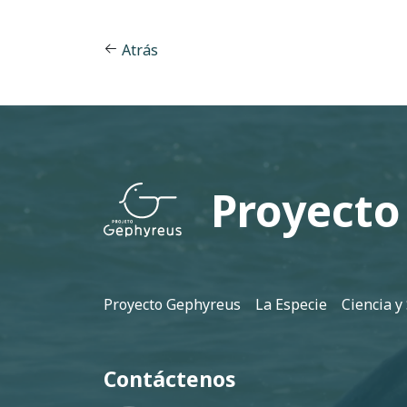
Atrás
Proyecto
Pie de página
Proyecto Gephyreus
La Especie
Ciencia y
Contáctenos