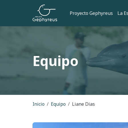
Pasar al contenido principal
Navegación
Proyecto Gephyreus
La E
Equipo
Ruta de navegac
Inicio
Equipo
Liane Dias
Imagem