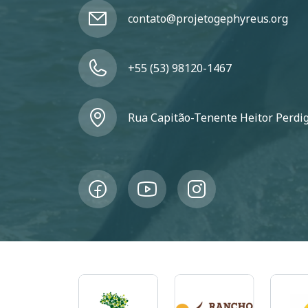
contato@projetogephyreus.org
+55 (53) 98120-1467
Rua Capitão-Tenente Heitor Perdigã
Imagem
Imagem
Imagem