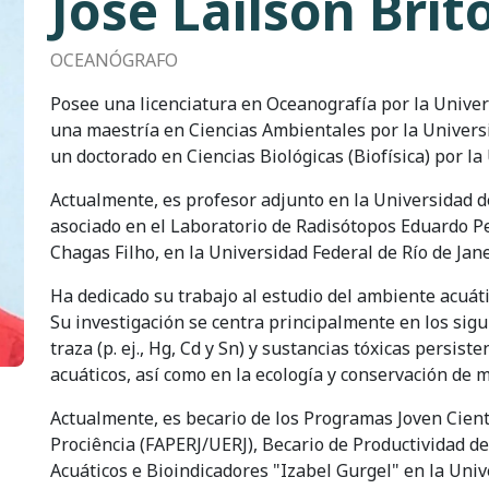
José Lailson Brit
OCEANÓGRAFO
Posee una licenciatura en Oceanografía por la Univers
una maestría en Ciencias Ambientales por la Universi
un doctorado en Ciencias Biológicas (Biofísica) por la
Actualmente, es profesor adjunto en la Universidad de
asociado en el Laboratorio de Radisótopos Eduardo Pen
Chagas Filho, en la Universidad Federal de Río de Jane
Ha dedicado su trabajo al estudio del ambiente acuátic
Su investigación se centra principalmente en los sig
traza (p. ej., Hg, Cd y Sn) y sustancias tóxicas persist
acuáticos, así como en la ecología y conservación de 
Actualmente, es becario de los Programas Joven Cientí
Prociência (FAPERJ/UERJ), Becario de Productividad d
Acuáticos e Bioindicadores "Izabel Gurgel" en la Unive