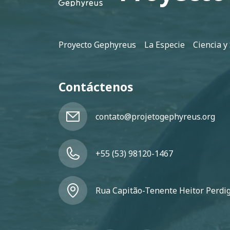
Pie de página
Proyecto Gephyreus
La Especie
Ciencia y
Contáctenos
contato@projetogephyreus.org
+55 (53) 98120-1467
Rua Capitão-Tenente Heitor Perdigã