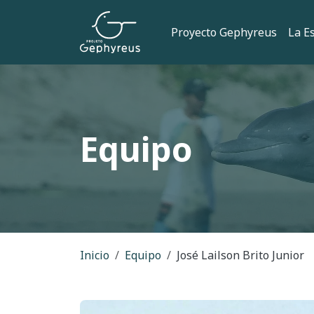
Pasar al contenido principal
Navegación
Proyecto Gephyreus
La E
Equipo
Ruta de navegac
Inicio
Equipo
José Lailson Brito Junior
Imagem