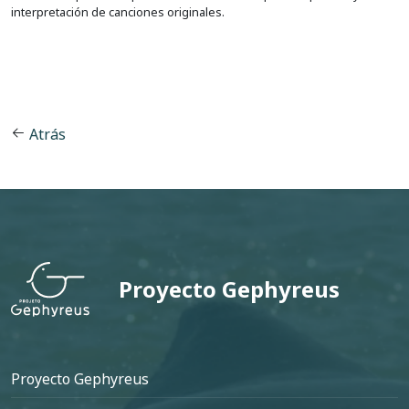
interpretación de canciones originales.
Atrás
Proyecto Gephyreus
Pie de página
Proyecto Gephyreus