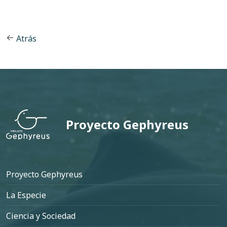
Atrás
Proyecto Gephyreus
Pie de página
Proyecto Gephyreus
La Especie
Ciencia y Sociedad