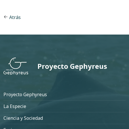
Atrás
Proyecto Gephyreus
Pie de página
Proyecto Gephyreus
La Especie
Ciencia y Sociedad