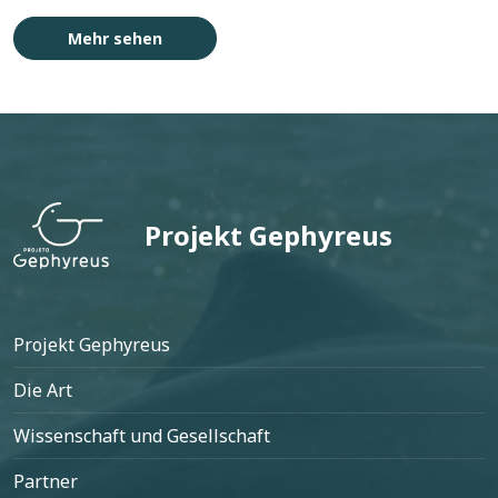
Mehr sehen
tos
Projeto Boto
Projekt Gephyreus
Fußzeile
Projekt Gephyreus
Die Art
Wissenschaft und Gesellschaft
Partner