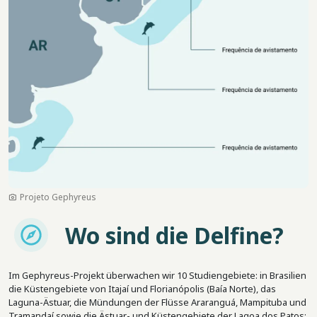
Projeto Gephyreus
Imagem
Wo sind die Delfine?
Im Gephyreus-Projekt überwachen wir 10 Studiengebiete: in Brasilien
die Küstengebiete von Itajaí und Florianópolis (Baía Norte), das
Laguna-Ästuar, die Mündungen der Flüsse Araranguá, Mampituba und
Tramandaí sowie die Ästuar- und Küstengebiete der Lagoa dos Patos;