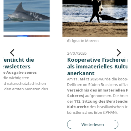
Ignacio Moreno
24/07/2026
Kooperative Fischerei mit Lahille-Delfinen
als immaterielles Kulturerbe Brasiliens
anerkannt
Am
11. März 2026
wurde die kooperative Fischerei mit Lahille-
Delfinen im Süden Brasiliens offiziell in das brasilianische
Verzeichnis des immateriellen Kulturerbes (Livro dos
Saberes)
aufgenommen. Die Anerkennung erfolgte während
der
112. Sitzung des Beratenden Ausschusses für das
Kulturerbe
des brasilianischen Instituts für historisches und
künstlerisches Erbe (IPHAN).
Weiterlesen