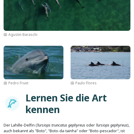
Agustin Baraschi
Bild
Bild
Pedro Fruet
Paulo Flores
Lernen Sie die Art
Imagem
kennen
Der Lahille-Delfin (
Tursiops truncatus gephyreus
oder
Tursiops gephyreus
),
auch bekannt als "Boto", "Boto-da-tainha" oder "Boto-pescador", ist