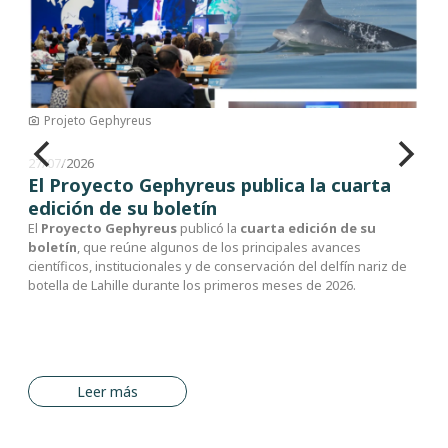
Ignacio Moreno
24/07/2026
La pesca cooperativa con toninas es
reconocida como Patrimonio Cultural
Inmaterial de Brasil
El
11 de marzo de 2026
, la pesca cooperativa con toninas en el
sur de Brasil fue inscrita en el
Libro de los Saberes
como
Patrimonio Cultural Inmaterial de Brasil, tras su aprobación
durante la
112.ª Reunión del Consejo Consultivo del
Patrimonio Cultural
del Instituto del Patrimonio Histórico y
Artístico Nacional (IPHAN).
Leer más