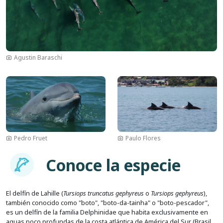
Agustin Baraschi
Imagen
Imagen
Pedro Fruet
Paulo Flores
Imagem
Conoce la especie
El delfín de Lahille (
Tursiops truncatus gephyreus
o
Tursiops gephyreus
),
también conocido como "boto", "boto-da-tainha" o "boto-pescador",
es un delfín de la familia Delphinidae que habita exclusivamente en
aguas poco profundas de la costa atlántica de América del Sur (Brasil,