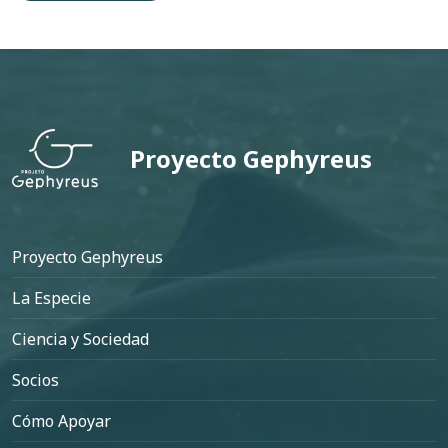
os
Projeto Boto
Proyecto Gephyreus
Pie de página
Proyecto Gephyreus
La Especie
Ciencia y Sociedad
Socios
Cómo Apoyar