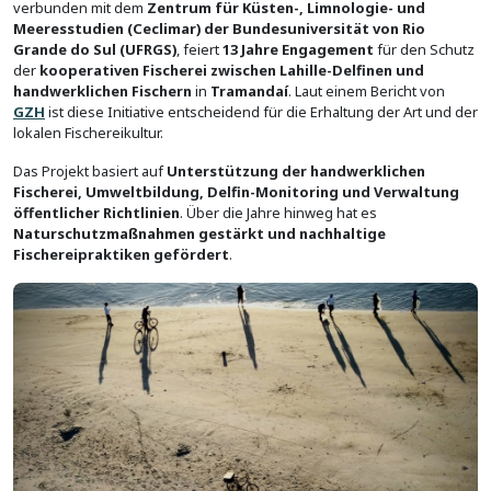
verbunden mit dem
Zentrum für Küsten-, Limnologie- und
Meeresstudien (Ceclimar) der Bundesuniversität von Rio
Grande do Sul (UFRGS)
, feiert
13 Jahre Engagement
für den Schutz
der
kooperativen Fischerei zwischen Lahille-Delfinen und
handwerklichen Fischern
in
Tramandaí
. Laut einem Bericht von
GZH
ist diese Initiative entscheidend für die Erhaltung der Art und der
lokalen Fischereikultur.
Das Projekt basiert auf
Unterstützung der handwerklichen
Fischerei, Umweltbildung, Delfin-Monitoring und Verwaltung
öffentlicher Richtlinien
. Über die Jahre hinweg hat es
Naturschutzmaßnahmen gestärkt und nachhaltige
Fischereipraktiken gefördert
.
Bild