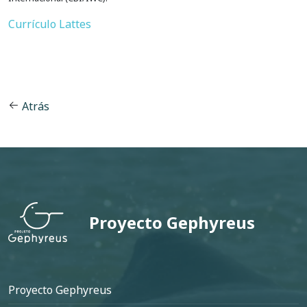
Currículo Lattes
Atrás
Proyecto Gephyreus
Pie de página
Proyecto Gephyreus