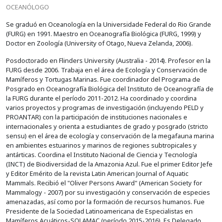
OCEANÓLOGO
Se graduó en Oceanología en la Universidade Federal do Rio Grande
(FURG) en 1991. Maestro en Oceanografía Biológica (FURG, 1999) y
Doctor en Zoología (University of Otago, Nueva Zelanda, 2006).
Posdoctorado en Flinders University (Australia - 2014). Profesor en la
FURG desde 2006. Trabaja en el área de Ecología y Conservación de
Mamíferos y Tortugas Marinas. Fue coordinador del Programa de
Posgrado en Oceanografía Biológica del Instituto de Oceanografía de
la FURG durante el período 2011-2012. Ha coordinado y coordina
varios proyectos y programas de investigación (incluyendo PELD y
PROANTAR) con la participación de instituciones nacionales e
internacionales y orienta a estudiantes de grado y posgrado (stricto
sensu) en el área de ecología y conservación de la megafauna marina
en ambientes estuarinos y marinos de regiones subtropicales y
antárticas. Coordina el Instituto Nacional de Ciencia y Tecnología
(INCT) de Biodiversidad de la Amazonia Azul. Fue el primer Editor Jefe
y Editor Emérito de la revista Latin American Journal of Aquatic
Mammals. Recibió el "Oliver Persons Award" (American Society for
Mammalogy - 2007) por su investigación y conservación de especies
amenazadas, así como por la formación de recursos humanos. Fue
Presidente de la Sociedad Latinoamericana de Especialistas en
Mamíferos Acuáticos-SOLAMAC (período 2015-2016). Es Delegado