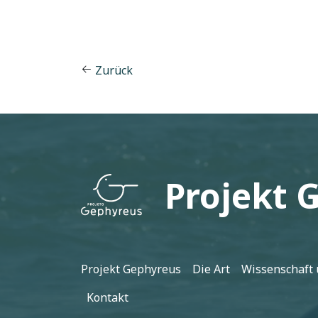
Zurück
Projekt 
Fußzeile
Projekt Gephyreus
Die Art
Wissenschaft 
Kontakt