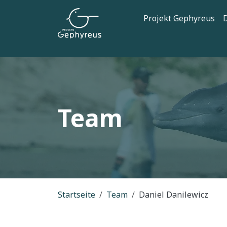
Direkt zum Inhalt
Hauptnaviga
Projekt Gephyreus
D
Team
Pfadnavigation
Startseite
Team
Daniel Danilewicz